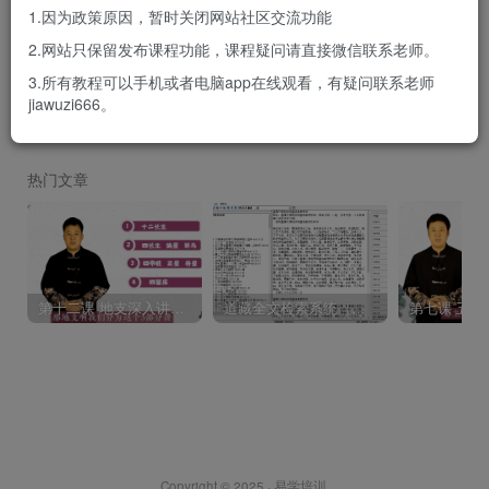
热门搜索
1.因为政策原因，暂时关闭网站社区交流功能
2.网站只保留发布课程功能，课程疑问请直接微信联系老师。
八字
十神
风水
六爻
命理
2023
下载
2024
3.所有教程可以手机或者电脑app在线观看，有疑问联系老师
-- -
千里命稿
wordpress
时辰
1 or admin
2019
jiawuzi666。
admin
七杀
正印
''">
五行
热门文章
第十二课 地支深入讲解 四帝旺 四长生 四墓库
道藏全文检索系统（软件版，包含符箓图文）
Copyright © 2025 ·
易学培训