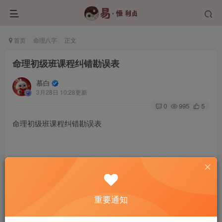
首页
命理八字
正文
命理初级班课程纠错勘误表
慕白
3月28日 10:28更新
0
995
5
命理初级班课程纠错勘误表
第五课 阴阳生五行，五行生天干，阴阳五行与天干的关
系
重要通知
视频11分钟起太阴图像错误，误写为少阴，正确图形如下