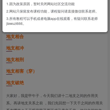
1.因为政策原因，暂时关闭网站社区交流功能
甲午子
3月28日 10:36更新
2.网站只保留发布课程功能，课程疑问请直接微信联系老师。
0
527
8
3.所有教程可以手机或者电脑app在线观看，有疑问联系老师
jiawuzi666。
地支生克
地支相合
地支相冲
地支相刑
地支相害（穿）
地支破绝
大家好，我是甲午子，今天我们讲十二地支之间的作用关
系。再讲地支关系之前 ，我们先回想一下天干之间的作用关