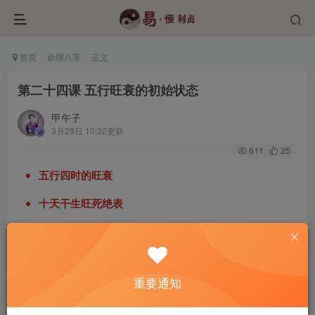
首页
命理八字
正文
第二十四课 五行旺衰的初始状态
甲午子
3月28日 10:32更新
611
25
五行四时的旺衰
十天干生旺死绝表
日干强弱的判定
大家好，我是甲午子，前面的课程中，都是一直在讲一些基
重要通知
础知识，从今天的课程开始，我们正式开始讲这个批八字的
主流方法，那第一个方法和视角就是这个旺弱扶抑法，在前