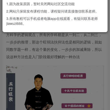
1.因为政策原因，暂时关闭网站社区交流功能
面这个多视角分析方法这一课也大致的介绍了一下这种批断
2.网站只保留发布课程功能，课程疑问请直接微信联系老师。
方法，这种方法也是当今比较流行的方法， 为什么呢？因为
3.所有教程可以手机或者电脑app在线观看，有疑问联系老师
逻辑性比较强，咱们现代社会呢，以科技发展为主，科学为
jiawuzi666。
主，可以说在听课的所有学员包括我从小受到的都是这种西
方科学的逻辑观点，所有的学科都是从一到二，从二到三，
一步步的推理，那这个旺弱法扶抑法也是相同的逻辑，就如
同数学题一样，有这个量的变化，一步步的加减乘除，所以
说这种方法也是入门阶段最好理解的一种办法