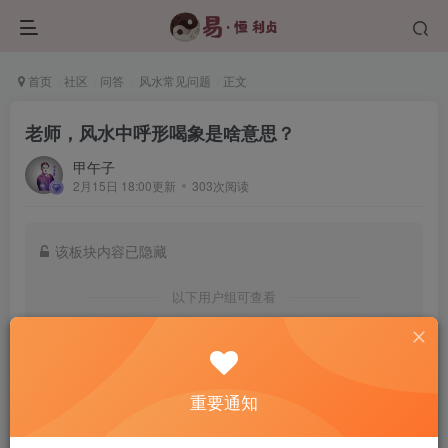
首页
社区
问答
风水常见问题
正文
老师，风水中呼形喝象是啥意思？
甲午子
2月15日 18:00更新
303次阅读
该板块内容已隐藏
以下用户组可查看
认证用户
学员班及以上会员
登录后查看我的权限
重要通知
登录