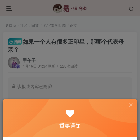
首页
社区
问答
八字常见问题
正文
如果一个人有很多正印星，那哪个代表母
提问
亲？
甲午子
1月16日 01:34更新
228次阅读
该板块内容已隐藏
以下用户组可查看
认证用户
学员班及以上会员
重要通知
登录后查看我的权限