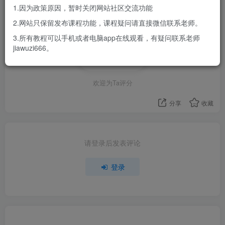
1.因为政策原因，暂时关闭网站社区交流功能
登录
2.网站只保留发布课程功能，课程疑问请直接微信联系老师。
3.所有教程可以手机或者电脑app在线观看，有疑问联系老师
jiawuzi666。
评分
欢迎为Ta评分
分享
收藏
请登录后发表评论
登录