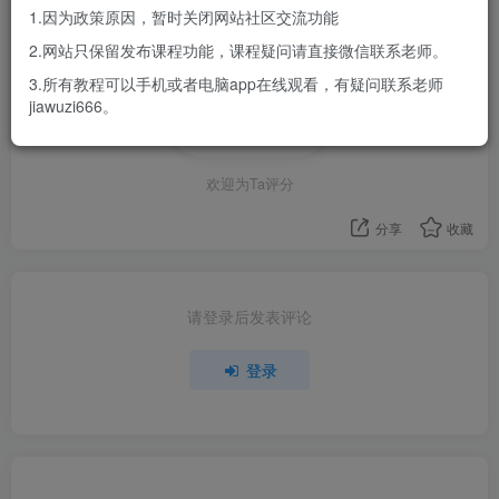
1.因为政策原因，暂时关闭网站社区交流功能
登录
2.网站只保留发布课程功能，课程疑问请直接微信联系老师。
3.所有教程可以手机或者电脑app在线观看，有疑问联系老师
jiawuzi666。
评分
欢迎为Ta评分
分享
收藏
请登录后发表评论
登录