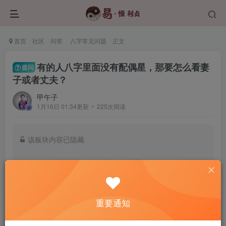
首页
社区
问答
八字常见问题
正文
有的人八字里面没有配偶星，那要怎么看妻
提问
子或者丈夫？
甲午子
1月16日 01:34更新
225次阅读
该板块内容已隐藏
以下用户组可查看
认证用户
学员班及以上会员
重要通知
登录后查看我的权限