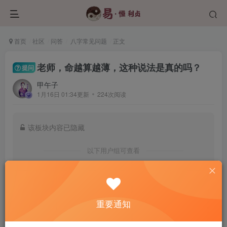
首页
社区
问答
八字常见问题
正文
老师，命越算越薄，这种说法是真的吗？
提问
甲午子
1月16日 01:34更新
224次阅读
该板块内容已隐藏
以下用户组可查看
认证用户
学员班及以上会员
登录后查看我的权限
重要通知
登录