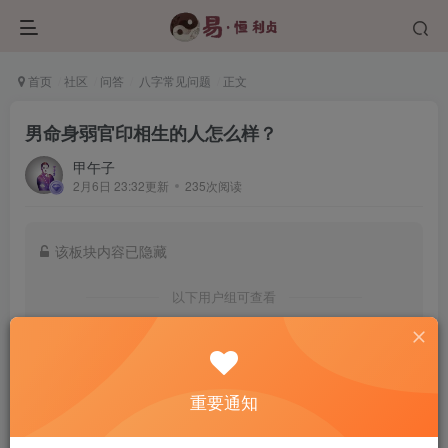
首页
社区
问答
八字常见问题
正文
男命身弱官印相生的人怎么样？
甲午子
2月6日 23:32更新
235次阅读
该板块内容已隐藏
以下用户组可查看
认证用户
学员班及以上会员
登录后查看我的权限
重要通知
登录