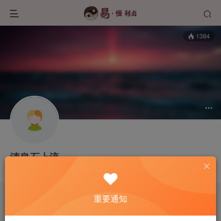
1384
清泉石上流
这家伙很懒，什么都没有写...
重要通知
文章
0
收藏
0
评论
0
板块
0
帖子
1
粉丝
0