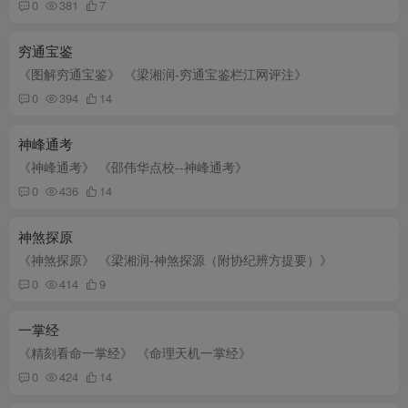
0
381
7
穷通宝鉴
《图解穷通宝鉴》 《梁湘润-穷通宝鉴栏江网评注》
0
394
14
神峰通考
《神峰通考》 《邵伟华点校--神峰通考》
0
436
14
神煞探原
《神煞探原》 《梁湘润-神煞探源（附协纪辨方提要）》
0
414
9
一掌经
《精刻看命一掌经》 《命理天机一掌经》
0
424
14