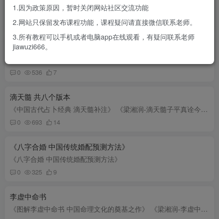
1.因为政策原因，暂时关闭网站社区交流功能
《中国古代术数全书 三命通会》 《图解三命通会 第3部 论命精要》 《图解三命通会 第1部 八字神煞》 《图解三命通会 第3部 论命精要》 《图解三命通会第2部吉凶推断》 《三命通会原版》 《三命...
2.网站只保留发布课程功能，课程疑问请直接微信联系老师。
0
1316
6
3.所有教程可以手机或者电脑app在线观看，有疑问联系老师
命理学书籍 杂书 20本
jiawuzi666。
《中国人的命理信仰》 《中国古代命理术 增补本》 《知易术数学：开启术数之门》 《五行精纪命理通考五行渊微》 《五行结构论》 《唐宋时期命理文献初探》 《命理不求人》 《四柱真经》 《四柱...
0
536
7
滴天髓 共八个版本
《中国古代占卜经典 滴天髓补注》 《梁湘润-滴天髓子平真诠今注》 《滴天髓征义》 《滴天髓禅微 最新编注白话全译》 《滴天髓补注》 《滴天髓》 《图解古代天人学 滴天聽 下部 吉凶论断 任铁樵...
0
693
14
《八字合婚 中国传统婚配预测方法》
《八字合婚 中国传统婚配预测方法》
0
325
9
李虚中命书
《图解李虚中命书 中国命理文化的奠基之作》 《梁湘润-李虚中命书》