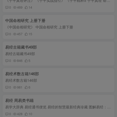
《子平真诠评注》 《子平实战指引》 《子平精粹5 子平真诠 命理约言》 《子平精粹3 命理秘本 穷通宝鉴》 《子平精荐2 秘授 滴天髓阐微》 《子平精粹1 五行大义 渊海子平》 《子平粹言》 《中国...
0
469
14
中国命相研究 上册下册
《中国命相研究》 中国命相研究 上册下册
0
457
15
易经古籍藏书49部
易经古籍藏书49部
0
846
5
易经术数古籍146部
易经术数古籍146部
0
981
6
易经 周易类书籍
易学大辞典 易经通书便览 易经的智慧最新经典珍藏 图解易经：一本终于可以读懂的易经(祖行菩，陕西师范大学出版社) 图解易经：读懂中国文化第一书白话图解速断版 《周易》八卦图解 《焦氏易林》...
0
428
10