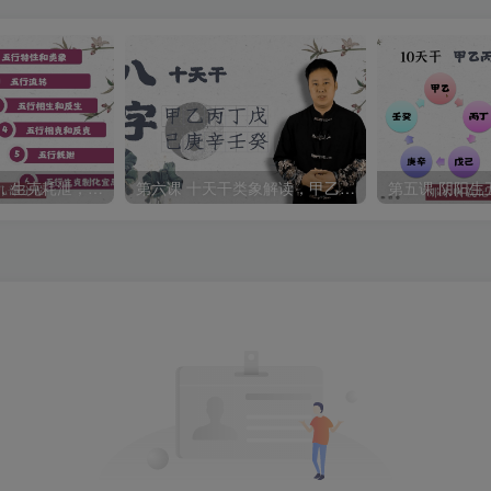
第七课 五行流转，生克耗泄，木火土金水五行关系
第六课 十天干类象解读，甲乙丙丁戊己庚辛壬癸