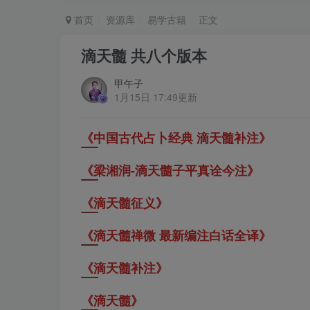
首页
资源库
易学古籍
正文
滴天髓 共八个版本
甲午子
1月15日 17:49更新
《中国古代占卜经典 滴天髓补注》
《梁湘润-滴天髓子平真诠今注》
《滴天髓征义》
《滴天髓禅微 最新编注白话全译》
《滴天髓补注》
《滴天髓》