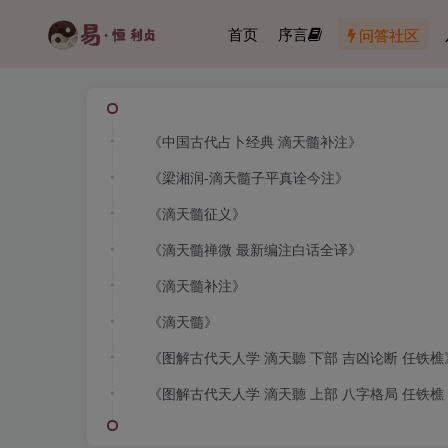
首页
序言
问答社区
《中国古代占卜经典 滴天髓补注》
《梁湘润-滴天髓子平真诠今注》
《滴天髓征义》
《滴天髓禅微 最新编注白话全译》
《滴天髓补注》
《滴天髓》
《图解古代天人学 滴天聽 下部 吉凶论断 任铁樵
《图解古代天人学 滴天聽 上部 八字格局 任铁樵