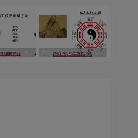
第五课 阴阳生五行，五行生天干，阴阳五行与天干的关系
第三课 追根溯源—八字的历史渊源和八字门派
三命通会 各