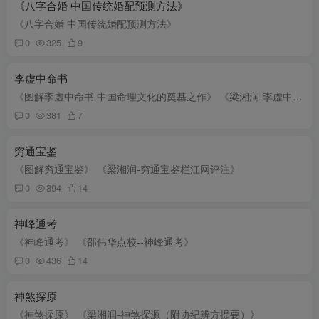
《八字合婚 中国传统婚配预测方法》
《八字合婚 中国传统婚配预测方法》
0
325
9
李虚中命书
《图解李虚中命书 中国命理文化的奠基之作》 《梁湘润-李虚中命书》
0
381
7
穷通宝鉴
《图解穷通宝鉴》 《梁湘润-穷通宝鉴栏江网评注》
0
394
14
神峰通考
《神峰通考》 《邵伟华点校--神峰通考》
0
436
14
神煞探原
《神煞探原》 《梁湘润-神煞探源（附协纪辨方提要）》