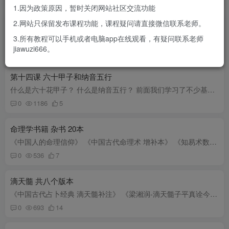
1.因为政策原因，暂时关闭网站社区交流功能
2.网站只保留发布课程功能，课程疑问请直接微信联系老师。
第十五课 如何排八字？
八字命盘都包含哪些内容？ 手工排八字的步奏和方法 早晚子时 北京时间和地方时 夏令时 排八字呢，就是把一个人的生日，农历或者阳历的出生生日年月日时换算成干支纪年法的方式，再讲如何排八字...
3.所有教程可以手机或者电脑app在线观看，有疑问联系老师
jiawuzi666。
0
673
10
第十四课 六十甲子和纳音五行
什么是六十花甲子？ 什么是纳音五行？ 前面我们学习了不少基础知识，阴阳五行，天干地支，生克耗泄，刑冲合害等等，今天我们正式开始进入这个八字命理模型的体系。再讲这个模型体系之前，首先你...
0
1186
5
命理学书籍 杂书 20本
《中国人的命理信仰》 《中国古代命理术 增补本》 《知易术数学：开启术数之门》 《五行精纪命理通考五行渊微》 《五行结构论》 《唐宋时期命理文献初探》 《命理不求人》 《四柱真经》 《四柱...
0
536
7
滴天髓 共八个版本
《中国古代占卜经典 滴天髓补注》 《梁湘润-滴天髓子平真诠今注》 《滴天髓征义》 《滴天髓禅微 最新编注白话全译》 《滴天髓补注》 《滴天髓》 《图解古代天人学 滴天聽 下部 吉凶论断 任铁樵...
0
693
14