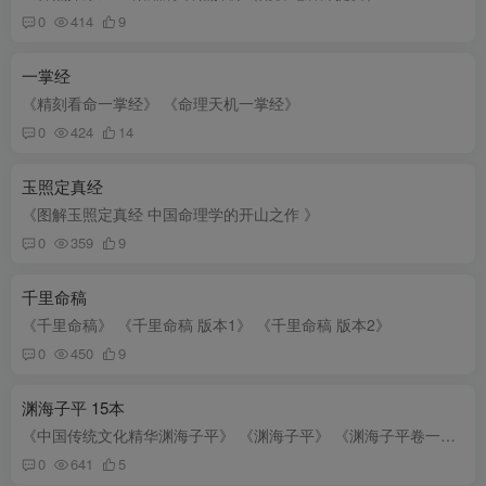
0
414
9
一掌经
《精刻看命一掌经》 《命理天机一掌经》
0
424
14
玉照定真经
《图解玉照定真经 中国命理学的开山之作 》
0
359
9
千里命稿
《千里命稿》 《千里命稿 版本1》 《千里命稿 版本2》
0
450
9
渊海子平 15本
《中国传统文化精华渊海子平》 《渊海子平》 《渊海子平卷一》 《渊海子平卷三》 《渊海子平卷二》 《渊海子平 最新编注白话全泽》 《御定子平 故宫珍藏子平秘本》 《图解 渊海子平》 《廖黄亨-...
0
641
5