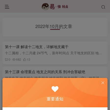
2022年10月的文章
第十一课 解读十二地支，详解地支藏干
十二属相，十二月建 24节气 ，新年时间点 天干地支的区别 地支的含义和取象 地支藏干 大家好，我是甲午子，今天我们开始讲十二地支呀。这节课的主要内容有下面这几个知识点，第一呢十二属相，十...
0
682
13
第十三课 命理重点 地支之间的关系 刑冲合害破绝
地支生克 地支相合 地支相冲 地支相刑 地支相害（穿） 地支破绝 大家好，我是甲午子，今天我们讲十二地支之间的作用关系。再讲地支关系之前 ，我们先回想一下天干之间的作用关系有哪些？天干呢...
0
528
8
第十二课 地支深入讲解 四帝旺 四长生 四墓库
重要通知
什么是十二长生？ 四长生 四偏星 四驿马（寅申巳亥） 四帝旺 四正星 四帝旺（子午卯酉） 四墓库（辰戌丑未） 大家好，我是甲午子，上节课我们讲了十二地支，子丑寅卯辰巳午未申酉戌亥，相对于天...
0
7741
6