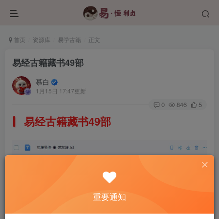
首页
资源库
易学古籍
正文
易经古籍藏书49部
慕白
1月15日 17:47更新
0
846
5
易经古籍藏书49部
重要通知